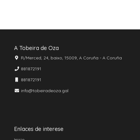
A Tobeira de Oza
R/Merced, 24, baixo, 15009, A Coruña - A Coruña
881872191
881872191
info@tobeiradeoza.gal
Enlaces de interese
Inicio