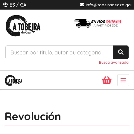
ES
/
GA
info@tobeiradeoza.gal
Busca avanzada
Togg
navig
Revolución