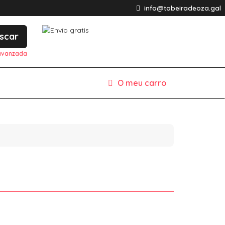
info@tobeiradeoza.gal
scar
avanzada
O meu carro