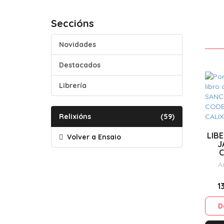
Seccións
Novidades
Destacados
Librería
Relixións
(59)
LIBE
Volver a Ensaio
J
CAL
A
1
D