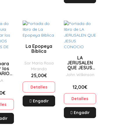
La Epopeya
Bíblica
LA
JERUSALEN
Sor María Rosa
para
QUE JESUS
r los
Miranda
CONOCIO
ARIOS
John Wilkinson
25,00€
OS DE
AA
CIA
12,00€
Detalles
00€
Detalles
Engadir
lles
Engadir
adir