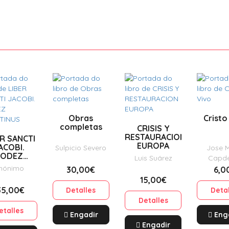
Obras
Cristo
completas
CRISIS Y
RESTAURACION
R SANCTI
EUROPA
ACOBI.
Sulpicio Severo
Jose 
CODEZ
Luis Suárez
Capde
IXTINUS
nónimo
30,00€
6,0
15,00€
35,00€
Detalles
Deta
Detalles
etalles
Engadir
Eng
Engadir