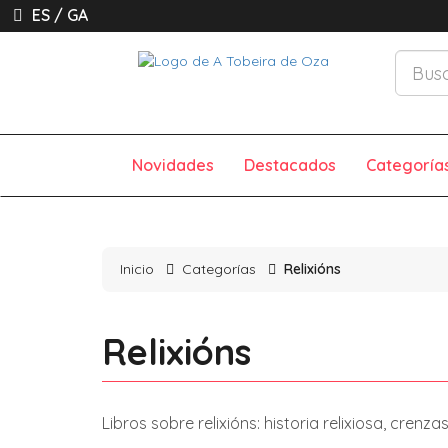
ES
/
GA
Novidades
Destacados
Categoría
Inicio
Categorías
Relixións
Relixións
Libros sobre relixións: historia relixiosa, cren