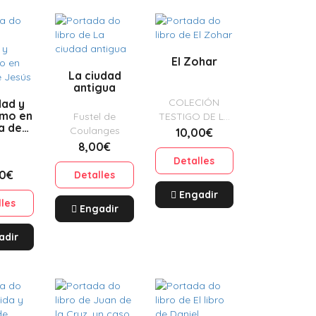
El Zohar
La ciudad
antigua
COLECIÓN
dad y
smo en
Fustel de
TESTIGO DE LA
a de
Coulanges
TRADICIÓN
10,00€
ús
8,00€
Detalles
00€
Detalles
Engadir
lles
Engadir
adir