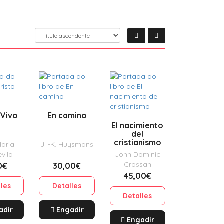
 Vivo
En camino
El nacimiento
del
cristianismo
Maria
J. -K. Huysmans
vila
John Dominic
Crossan
0€
30,00€
45,00€
lles
Detalles
Detalles
adir
Engadir
Engadir