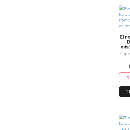
El 
D
mis
Papa
D