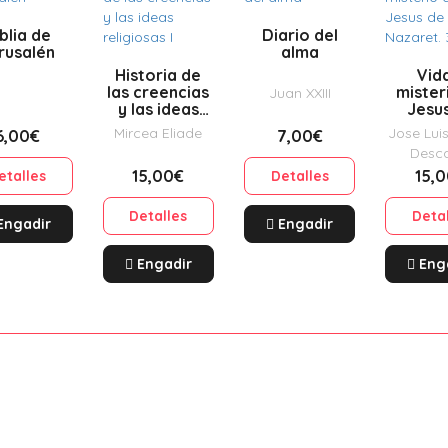
blia de
Diario del
rusalén
alma
Historia de
Vid
las creencias
mister
Juan XXIII
y las ideas
Jesu
religiosas I
Nazaret
Mircea Eliade
Jose Luis
6,00€
7,00€
Desc
15,00€
15,
etalles
Detalles
Detalles
Deta
Engadir
Engadir
Engadir
Eng