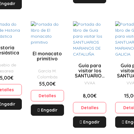
Engadir
istoria
esiástica
El monacato
primitivo
sebio de
Guía para
Guía 
visitar los
visita
esarea
García M.
SANTUARIOS
SANTU
Colombás
5,00€
MARIANOS DE
MARIAN
VVAA
VV
55,00€
CATALUÑA
GALI
etalles
8,00€
15,
Detalles
Engadir
Detalles
Deta
Engadir
Engadir
Eng