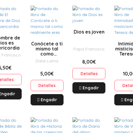
Dios es joven
nombre de
ios es
Conócete a ti
Intimi
ericordia
mismo tal
mistici
Papa Francisco
como
Teres
 Francisco
realmente
Jes
Dalai Lama
8,00€
eres
6,50€
5,00€
10,
Detalles
etalles
Detalles
Deta
Engadir
Engadir
Engadir
Eng