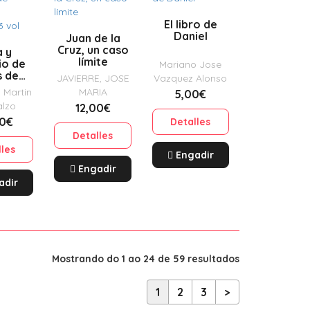
El libro de
Daniel
Juan de la
Cruz, un caso
a y
límite
io de
Mariano Jose
s de
JAVIERRE, JOSE
Vazquez Alonso
. 3 vol
 Martin
MARIA
5,00€
alzo
12,00€
00€
Detalles
Detalles
lles
Engadir
Engadir
adir
Mostrando do 1 ao 24 de 59 resultados
1
2
3
>