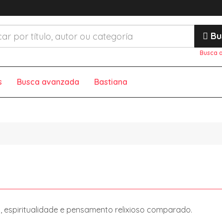
Bu
Busca 
s
Busca avanzada
Bastiana
zas, espiritualidade e pensamento relixioso comparado.