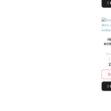
H
ecl
Eu
C
2
D