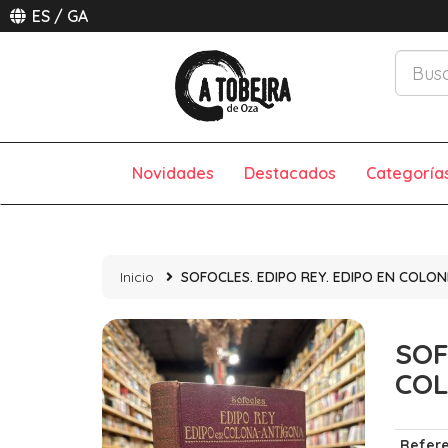
ES
/
GA
Novidades
Destacados
Categoría
Inicio
SOFOCLES. EDIPO REY. EDIPO EN COLONI
SOF
COL
Refere