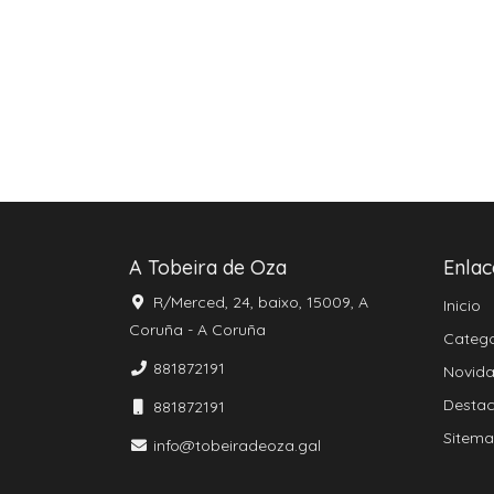
A Tobeira de Oza
Enlac
R/Merced, 24, baixo, 15009, A
Inicio
Coruña - A Coruña
Catego
881872191
Novid
Desta
881872191
Sitem
info@tobeiradeoza.gal