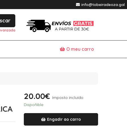
info@tobeiradeoza.gal
scar
avanzada
O meu carro
20.00€
Imposto incluído
Dispoñible
ICA
Engadir ao carro