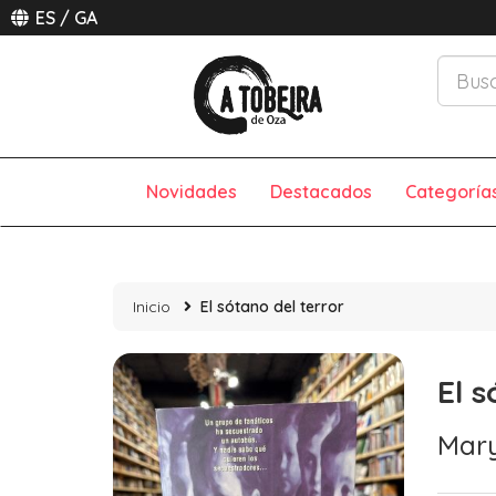
ES
/
GA
Novidades
Destacados
Categoría
Inicio
El sótano del terror
El s
Mary