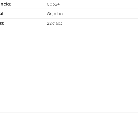
ncia:
003241
al:
Grijalbo
s:
22x16x3