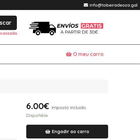
info@tobeiradeoza.gal
scar
avanzada
O meu carro
6.00€
Imposto incluído
Dispoñible
Engadir ao carro