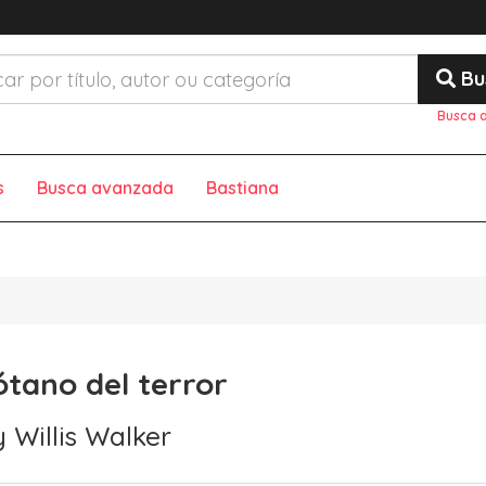
Bu
Busca 
s
Busca avanzada
Bastiana
ótano del terror
 Willis Walker