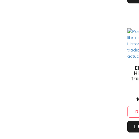
E
Hi
tra
ac
1
D