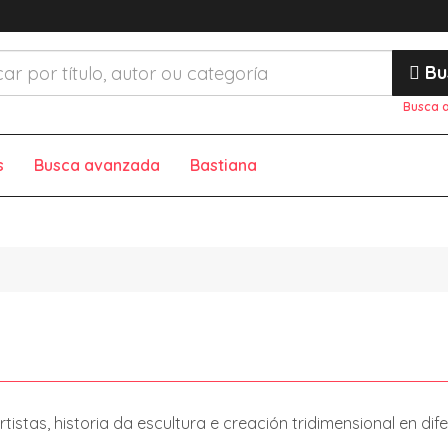
Bu
Busca 
s
Busca avanzada
Bastiana
rtistas, historia da escultura e creación tridimensional en dif