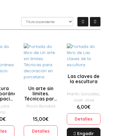
Las claves de
la escultura
tura
Un arte sin
poránea
límites.
Martín González,
spacio
Técnicas para
Juan Jose
ano
decoración
Luisa
Rocío Borobía
6,00€
en porcelana.
ino
nares
00€
15,00€
Detalles
lles
Detalles
Engadir