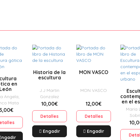
Historia de la
MON VASCO
escultura
cultura
tica en
León
J.J Martin
MON VASCO
Escul
contem
a Angela;
Gonzalez
en el e
nco Mata
10,00€
12,00€
urb
María 
5,00€
Sobr
Detalles
Detalles
Manza
10,
etalles
Engadir
Engadir
Deta
Engadir