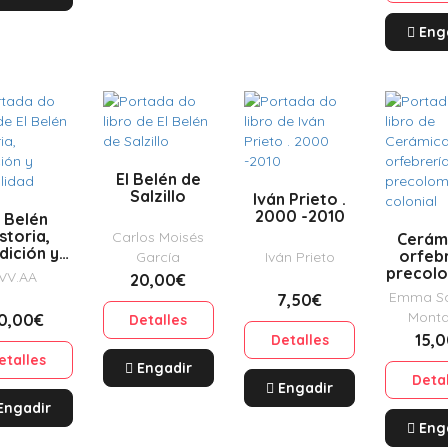
Eng
El Belén de
Salzillo
Iván Prieto .
2000 -2010
l Belén
storia,
Carlos Moisés
Cerám
dición y
orfeb
García
Iván Prieto
tualidad
precol
VV.AA
20,00€
y col
Emma S
7,50€
Mont
0,00€
Detalles
15,
Detalles
etalles
Engadir
Deta
Engadir
Engadir
Eng