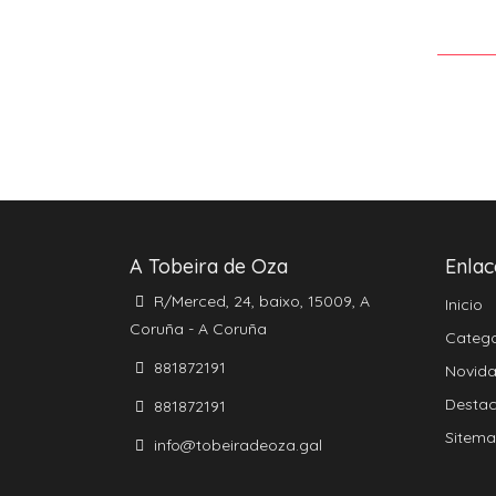
A Tobeira de Oza
Enlac
R/Merced, 24, baixo, 15009, A
Inicio
Coruña - A Coruña
Catego
881872191
Novid
Desta
881872191
Sitem
info@tobeiradeoza.gal