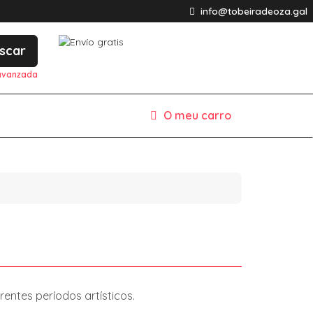
info@tobeiradeoza.gal
scar
avanzada
O meu carro
erentes períodos artísticos.