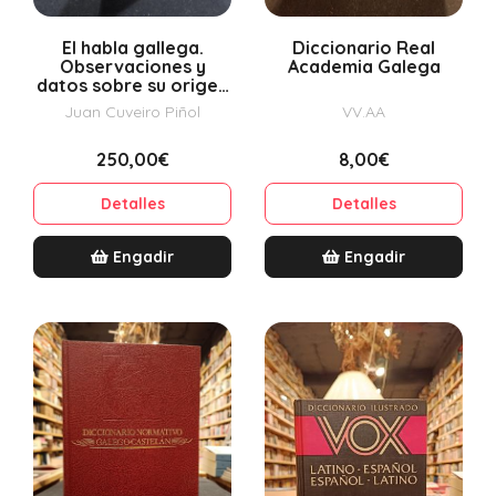
El habla gallega.
Diccionario Real
Observaciones y
Academia Galega
datos sobre su origen
y vicisitudes
Juan Cuveiro Piñol
VV.AA
250,00€
8,00€
Detalles
Detalles
Engadir
Engadir