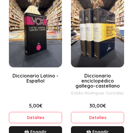
Diccionario Latino -
Diccionario
Español
enciclopédico
gallego-castellano
Eladio Rodríguez González
5,00€
30,00€
Detalles
Detalles
Engadir
Engadir