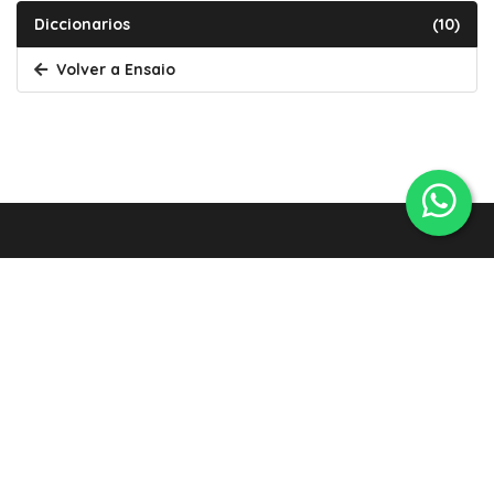
Diccionarios
(10)
Volver a Ensaio
A Tobeira de Oza
R/Merced, 24, baixo, 15009, A Coruña - A Coruña
881872191
881872191
info@tobeiradeoza.gal