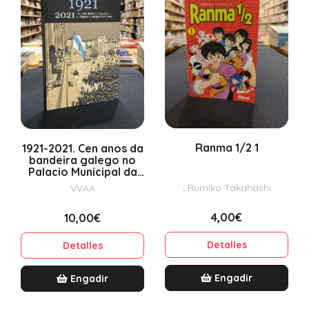
Ranma 1/2 1
1921-2021. Cen anos da
bandeira galego no
Palacio Municipal da
Coruña
; Rumiko Takahashi
VVAA
4,00€
10,00€
Detalles
Detalles
Engadir
Engadir