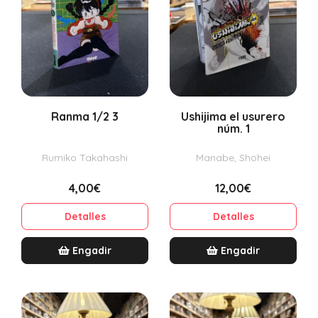
Ranma 1/2 3
Ushijima el usurero
núm. 1
Rumiko Takahashi
Manabe, Shohei
4,00€
12,00€
Detalles
Detalles
Engadir
Engadir