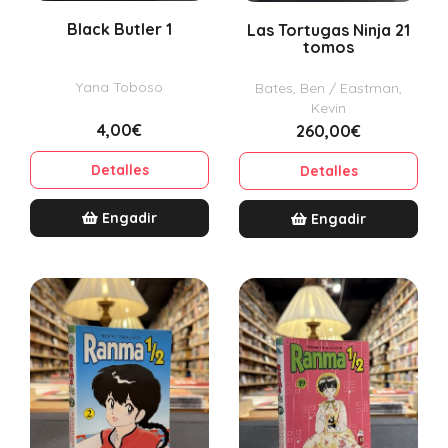
Black Butler 1
Las Tortugas Ninja 21
tomos
Yana Toboso
Bates, Ben / Eastman,
Kevin
4,00€
260,00€
Detalles
Detalles
Engadir
Engadir