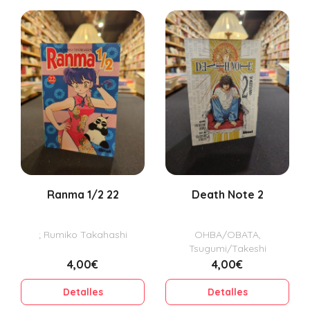
Ranma 1/2 22
Death Note 2
; Rumiko Takahashi
OHBA/OBATA,
Tsugumi/Takeshi
4,00€
4,00€
Detalles
Detalles