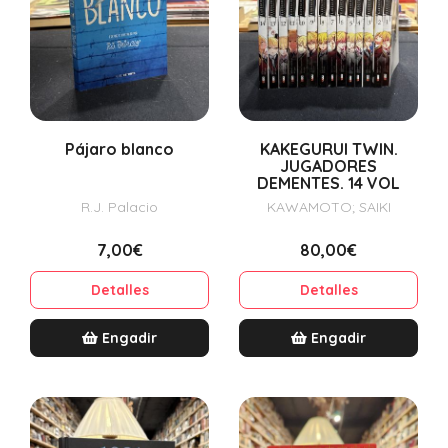
Pájaro blanco
KAKEGURUI TWIN.
JUGADORES
DEMENTES. 14 VOL
R.J. Palacio
KAWAMOTO; SAIKI
7,00€
80,00€
Detalles
Detalles
Engadir
Engadir