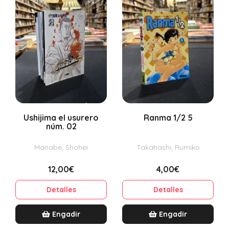
Ushijima el usurero
Ranma 1/2 5
núm. 02
Manabe, Shohei
Takahashi, Rumiko
12,00€
4,00€
Detalles
Detalles
Engadir
Engadir