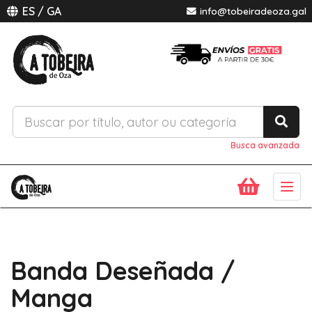
ES
/
GA
info@tobeiradeoza.gal
Busca avanzada
Togg
navig
Banda Deseñada /
Manga