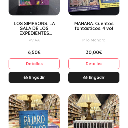
LOS SIMPSONS. LA
MANARA. Cuentos
SALA DE LOS
fantásticos. 4 vol
EXPEDIENTES
PERMANENTES
VV.AA
Milo Manara
6,50€
30,00€
Detalles
Detalles
Engadir
Engadir