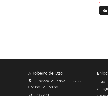
A Tobeira de Oza
Enlac
R/Merced, 24, baixo, 15009, A
Inicio
Coruña - A Coruña
Catego
881872191
Novid
Desta
881872191