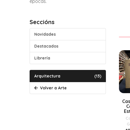
épocas.
Seccións
Novidades
Destacados
Librería
Arquitectura
(13)
Volver a Arte
Cas
C
Es
com
C
G