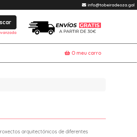
info@tobeiradeoza.gal
scar
avanzada
O meu carro
proxectos arquitectónicos de diferentes