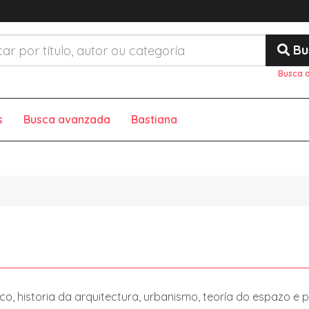
Bu
Busca 
s
Busca avanzada
Bastiana
co, historia da arquitectura, urbanismo, teoría do espazo e 