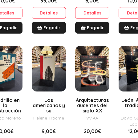
00,00€
35,00€
6,00€
10,
Compo
etalles
Detalles
Detalles
Deta
Engadir
Engadir
Engadir
Eng
adrillo en
Los
Arquitecturas
León. 
la
americanos y
ausentes del
tradi
strucción
su
siglo XX
arquitectura
co Moreno
Helene Trocme
VV.AA
David G
Lóp
0,00€
9,00€
20,00€
12,