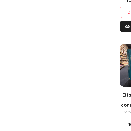
1
D
El l
con
Fran
1