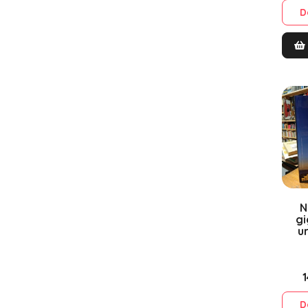
D
N
gi
u
D