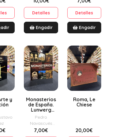
00€
10,00€
7,00€
stela
lles
Detalles
Detalles
adir
Engadir
Engadir
Arte y
Monasterios
Roma, Le
ción
de España.
Chiese
Lunwerg
Medium
ustavo
Pedro
ez
Navascués
Palacio, AA. VV
00€
7,00€
20,00€