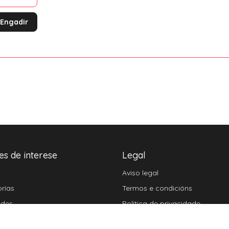
Engadir
es de interese
Legal
Aviso legal
rías
Termos e condicións
ades
Política de privacidade
cados
Política de cookies