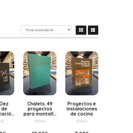
 Dez
Chalets. 49
Proyectos e
 de
proyectos
instalaciones
itación
para montaña
de cocina
cais
y plays
AA"
VVAA
VVAA
ais en
go de