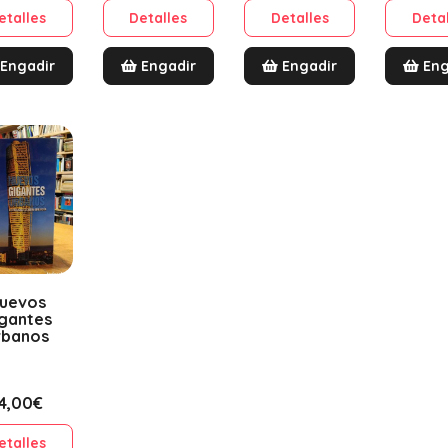
etalles
Detalles
Detalles
Deta
Engadir
Engadir
Engadir
Eng
uevos
gantes
rbanos
14,00€
etalles