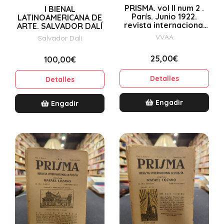
PRISMA. vol II num 2 .
I BIENAL
París. Junio 1922.
LATINOAMERICANA DE
revista internacional
ARTE. SALVADOR DALÍ
de poesía
VVAA
Salvador Dalí
25,00€
100,00€
Detalles
Detalles
Engadir
Engadir