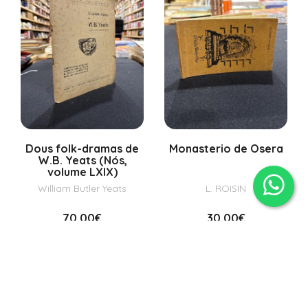
Dous folk-dramas de
Monasterio de Osera
W.B. Yeats (Nós,
volume LXIX)
William Butler Yeats
L. ROISIN
70,00€
30,00€
Detalles
Detalles
Engadir
Engadir