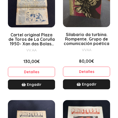
Silabario da turbina.
Cartel original Plaza
Rompente. Grupo de
de Toros de La Coruña
comunicación poética
1950- Xan das Bolas-
Festival cómico
VVAA
VV.AA
taurino-Fiestas de La...
80,00€
130,00€
Detalles
Detalles
Engadir
Engadir