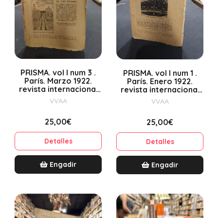
PRISMA. vol I num 3 .
PRISMA. vol I num 1 .
París. Marzo 1922.
París. Enero 1922.
revista internacional
revista internacional
de poesía
de poesía
VVAA
VVAA
25,00€
25,00€
Detalles
Detalles
Engadir
Engadir