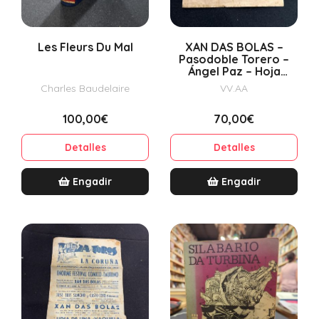
Les Fleurs Du Mal
XAN DAS BOLAS –
Pasodoble Torero –
Ángel Paz – Hoja
publicitaria taurina –
Charles Baudelaire
VV.AA
La Coruña – Gráfico
Galaico...
100,00€
70,00€
Detalles
Detalles
Engadir
Engadir