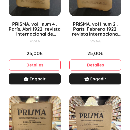
PRISMA. vol I num 4 .
PRISMA. vol I num 2 .
París. Abril1922. revista
París. Febrero 1922.
internacional de
revista internacional
poesía
de poesía
VVAA
VVAA
25,00€
25,00€
Detalles
Detalles
Engadir
Engadir