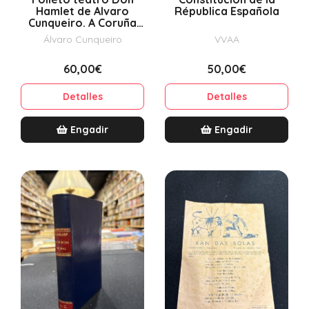
Hamlet de Alvaro
Républica Española
Cunqueiro. A Coruña
1960
Álvaro Cunqueiro
VVAA
60,00€
50,00€
Detalles
Detalles
Engadir
Engadir