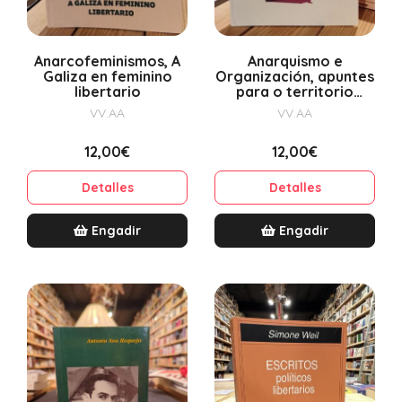
Anarcofeminismos, A
Anarquismo e
Galiza en feminino
Organización, apuntes
libertario
para o territorio
galego
VV.AA
VV.AA
12,00€
12,00€
Detalles
Detalles
Engadir
Engadir