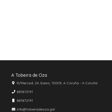
A Tobeira de Oza
R/Merced, 24, baixo, 15009, A Coruña - A Coruña
881872191
881872191
info@tobeiradeoza.gal