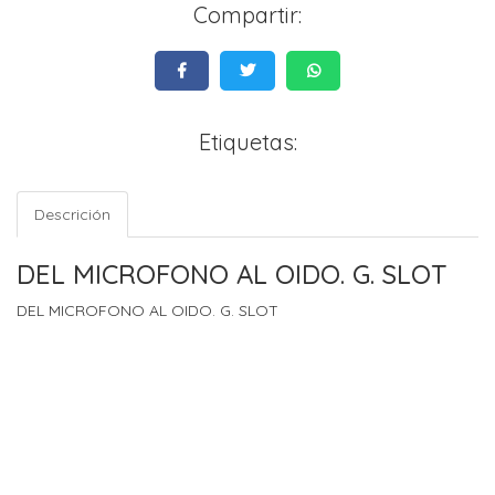
Compartir:
Etiquetas:
Descrición
DEL MICROFONO AL OIDO. G. SLOT
DEL MICROFONO AL OIDO. G. SLOT