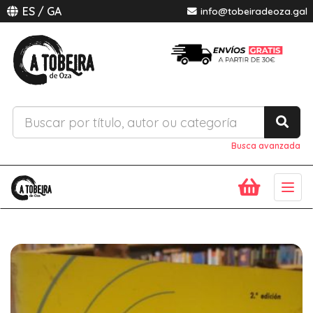
ES
/
GA
info@tobeiradeoza.gal
Busca avanzada
Togg
navig